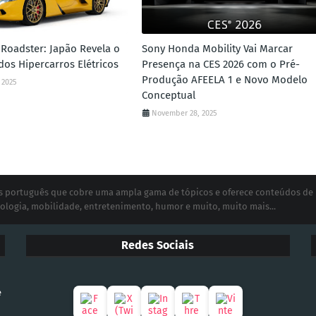
Roadster: Japão Revela o
Sony Honda Mobility Vai Marcar
dos Hipercarros Elétricos
Presença na CES 2026 com o Pré-
Produção AFEELA 1 e Novo Modelo
 2025
Conceptual
November 28, 2025
ias português que cobre uma ampla gama de tópicos e oferece conteúdos de
ologia, mobilidade, entretenimento, humor e muito, muito mais...
Redes Sociais
e