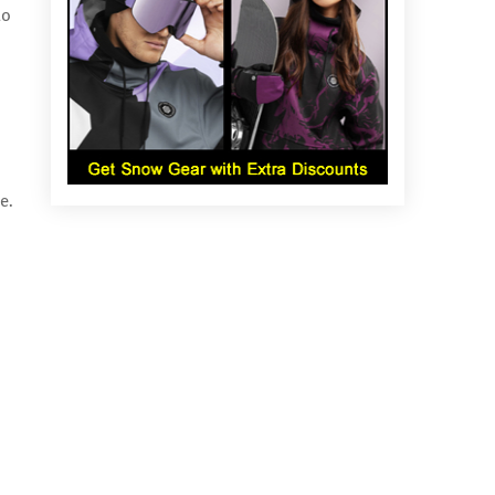
ão
e.