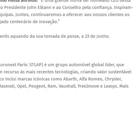
nio Filosa
afirmou:
“É uma grande honra ser nomeado CEO desta
o Presidente John Elkann e ao Conselho pela confiança. Inspiram
uipas. Juntos, continuaremos a oferecer aos nossos clientes os
gado centenário de inovação.”
llantis aquando da sua tomada de posse, a 23 de Junho.
uronext Paris: STLAP) é um grupo automóvel global líder, que
m recurso às mais recentes tecnologias, criando valor sustentável
ico inclui marcas icónicas como
Abarth, Alfa Romeo, Chrysler,
Maserati, Opel, Peugeot, Ram, Vauxhall, Free2move
e
Leasys
. Mais