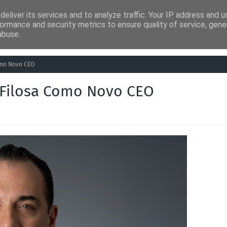
eliver its services and to analyze traffic. Your IP address and 
ia
Análises
Entretenimento
Humor
Saúde
Empreg
ormance and security metrics to ensure quality of service, gen
abuse.
omo Novo CEO
 Filosa Como Novo CEO