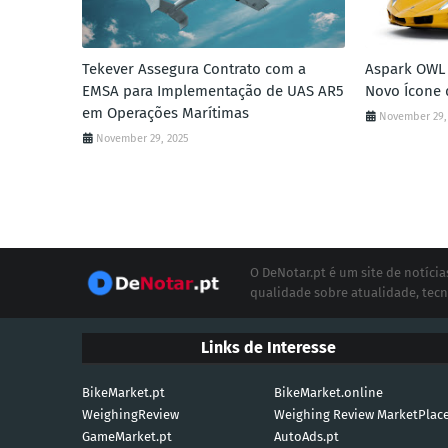
Tekever Assegura Contrato com a
Aspark OWL 
EMSA para Implementação de UAS AR5
Novo Ícone 
em Operações Marítimas
November 29,
November 29, 2025
O DeNotar.pt é um site de notíc
qualidade sobre atualidade, tecn
Links de Interesse
BikeMarket.pt
BikeMarket.online
WeighingReview
Weighing Review MarketPlac
GameMarket.pt
AutoAds.pt