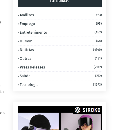
CATEGORIAS
Análises
(63)
s
Emprego
(95)
Entretenimento
(452)
Humor
(48)
Notícias
(4140)
Outras
(181)
Press Releases
(2112)
Saúde
(212)
,
Tecnologia
(1693)
da
los