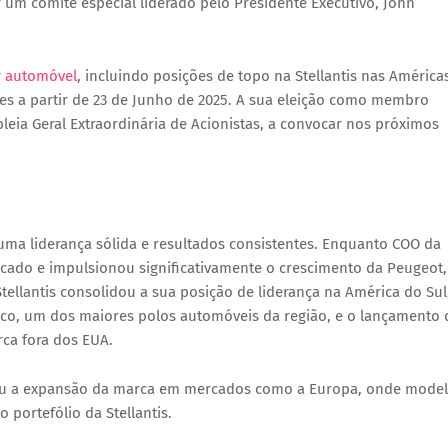
um comité especial liderado pelo Presidente Executivo,
John
r automóvel
, incluindo posições de topo na Stellantis nas América
s a partir de
23 de Junho de 2025
. A sua eleição como membro
eia Geral Extraordinária de Acionistas, a convocar nos próximos
a liderança sólida e resultados consistentes. Enquanto COO da
cado e impulsionou significativamente o crescimento da
Peugeot
,
Stellantis consolidou a sua posição de liderança na América do Sul
co
, um dos maiores polos automóveis da região, e o lançamento 
ca fora dos EUA.
rou a expansão da marca em mercados como a Europa, onde mode
 portefólio da Stellantis.