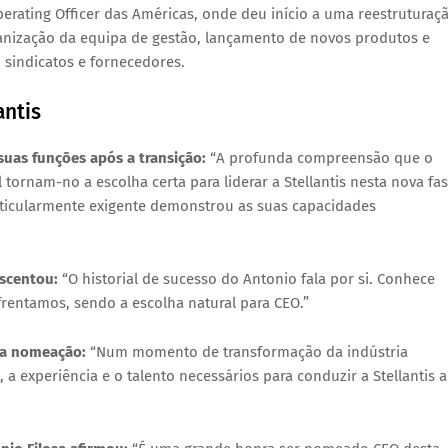
perating Officer das Américas
, onde deu início a uma reestruturaç
anização da equipa de gestão, lançamento de novos produtos e
 sindicatos e fornecedores.
antis
 suas funções após a transição:
“A profunda compreensão que o
ornam-no a escolha certa para liderar a Stellantis nesta nova fas
rticularmente exigente demonstrou as suas capacidades
escentou:
“O historial de sucesso do Antonio fala por si. Conhece
rentamos, sendo a escolha natural para CEO.”
 a nomeação:
“Num momento de transformação da indústria
a experiência e o talento necessários para conduzir a Stellantis a