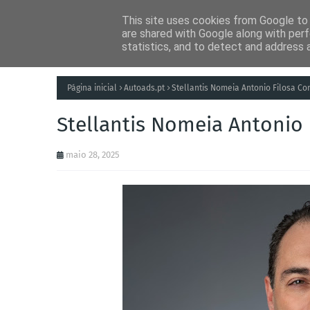
This site uses cookies from Google to d
Notícias
Tecnolog
are shared with Google along with perf
statistics, and to detect and address 
Página inicial
Autoads.pt
Stellantis Nomeia Antonio Filosa C
Stellantis Nomeia Antonio
maio 28, 2025