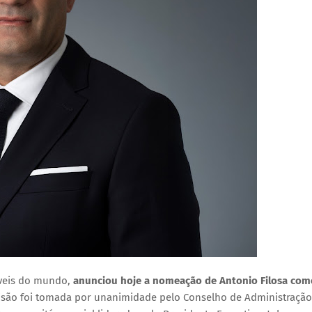
óveis do mundo,
anunciou hoje a nomeação de
Antonio Filosa
com
cisão foi tomada por unanimidade pelo Conselho de Administração