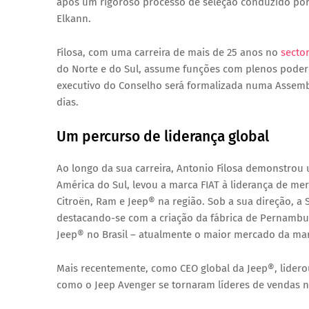
após um rigoroso processo de seleção conduzido por 
Elkann
.
Filosa, com uma carreira de mais de 25 anos no
secto
do Norte e do Sul, assume funções com plenos podere
executivo do Conselho será formalizada numa Assembl
dias.
Um percurso de liderança global
Ao longo da sua carreira,
Antonio Filosa
demonstrou um
América do Sul, levou a marca
FIAT
à liderança de mer
Citroën
,
Ram
e
Jeep®
na região. Sob a sua direção, a 
destacando-se com a criação da fábrica de
Pernambu
Jeep® no Brasil – atualmente o maior mercado da mar
Mais recentemente, como CEO global da Jeep®, lide
como o
Jeep Avenger
se tornaram líderes de vendas no