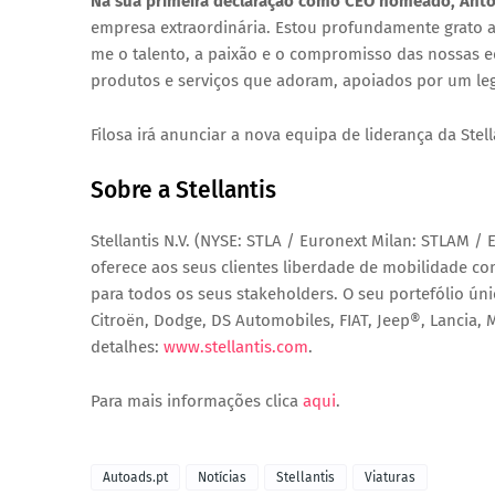
Na sua primeira declaração como CEO nomeado,
Anto
empresa extraordinária. Estou profundamente grato a
me o talento, a paixão e o compromisso das nossas eq
produtos e serviços que adoram, apoiados por um le
Filosa irá anunciar a nova equipa de liderança da Ste
Sobre a Stellantis
Stellantis N.V.
(NYSE: STLA / Euronext Milan: STLAM / E
oferece aos seus clientes liberdade de mobilidade co
para todos os seus stakeholders. O seu portefólio ún
Citroën, Dodge, DS Automobiles, FIAT, Jeep®, Lancia, 
detalhes:
www.stellantis.com
.
Para mais informações clica
aqui
.
Autoads.pt
Notícias
Stellantis
Viaturas