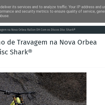
eliver its services and to analyze traffic. Your IP address and 
ia
Análises
Entretenimento
Humor
Saúde
Empreg
ormance and security metrics to ensure quality of service, gen
abuse.
agem na Nova Orbea Rallon DH Com os Discos Disc Shark®
ho de Travagem na Nova Orbea
isc Shark®