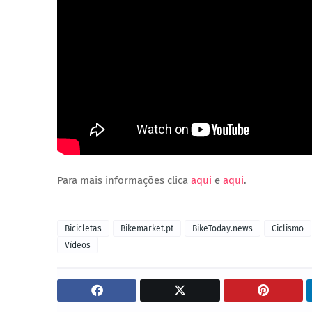
Para mais informações clica
aqui
e
aqui
.
Bicicletas
Bikemarket.pt
BikeToday.news
Ciclismo
Vídeos