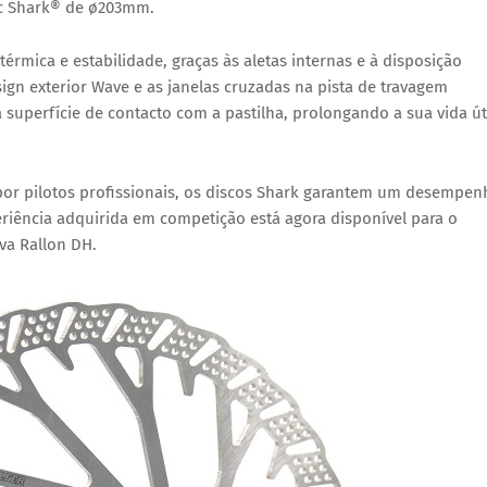
sc Shark® de ø203mm.
érmica e estabilidade, graças às aletas internas e à disposição
sign exterior Wave e as janelas cruzadas na pista de travagem
uperfície de contacto com a pastilha, prolongando a sua vida út
por pilotos profissionais, os discos Shark garantem um desempen
iência adquirida em competição está agora disponível para o
ova Rallon DH.