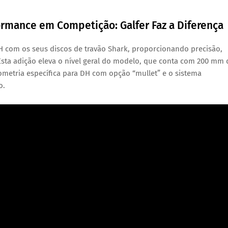
ormance em Competição: Galfer Faz a Diferença
 com os seus discos de travão Shark, proporcionando precisão,
 Esta adição eleva o nível geral do modelo, que conta com 200 mm 
eometria específica para DH com opção “mullet” e o sistema
o.