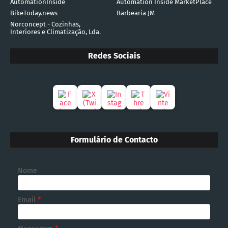
AutomationInside
Automation Inside MarketPlace
BikeToday.news
Barbearia JM
Norconcept - Cozinhas,
Interiores e Climatização, Lda.
Redes Sociais
Formulário de Contacto
Nome
Email
*