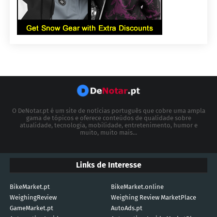
O DeNotar.pt é um site de notícias português que cobre uma ampla
gama de tópicos e oferece conteúdos de qualidade sobre
atualidade, tecnologia, mobilidade, entretenimento, humor e
muito, muito mais...
Links de Interesse
BikeMarket.pt
BikeMarket.online
WeighingReview
Weighing Review MarketPlace
GameMarket.pt
AutoAds.pt