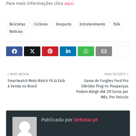
Para mais informações clica
aqui
.
Bicicletas
Ciclismo
Desporto
Entretenimento
fizik
Notícias
MAIS ANTIGA
MAIS RECENTE
Smartwatch Moto Watch Fit Já Está
Gama de Furgões Ford Pro
à Venda no Brasil
híbridos Plug-In: Poupanças
Podem Atingir Até 251 Euros por
Mês, Por Veículo
Publicada por
DeNotar.pt