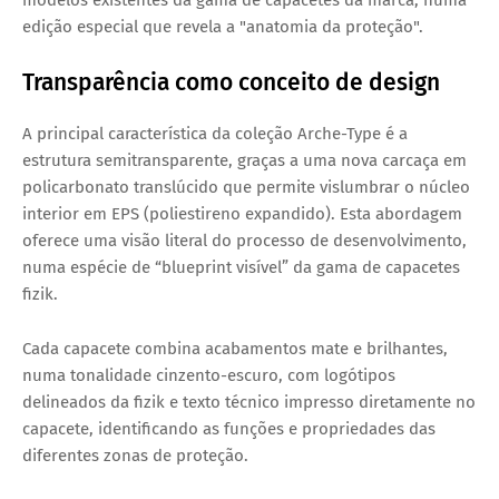
modelos existentes da gama de capacetes da marca, numa
edição especial que revela a "anatomia da proteção".
Transparência como conceito de design
A principal característica da coleção
Arche-Type
é a
estrutura semitransparente
, graças a uma nova carcaça em
policarbonato translúcido que permite vislumbrar o núcleo
interior em EPS (poliestireno expandido). Esta abordagem
oferece uma
visão literal do processo de desenvolvimento
,
numa espécie de “blueprint visível” da gama de capacetes
fizik.
Cada capacete combina acabamentos
mate e brilhantes
,
numa tonalidade cinzento-escuro, com
logótipos
delineados da fizik
e
texto técnico
impresso diretamente no
capacete, identificando as funções e propriedades das
diferentes zonas de proteção.