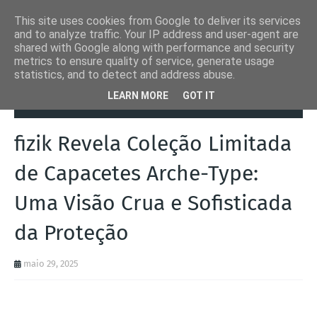
This site uses cookies from Google to deliver its services
and to analyze traffic. Your IP address and user-agent are
shared with Google along with performance and security
metrics to ensure quality of service, generate usage
statistics, and to detect and address abuse.
Página inicial
Bicicletas
fizik Revela Coleção Limitada de
LEARN MORE
GOT IT
Capacetes Arche-Type: Uma Visão Crua e Sofisticada da Proteção
fizik Revela Coleção Limitada
de Capacetes Arche-Type:
Uma Visão Crua e Sofisticada
da Proteção
maio 29, 2025