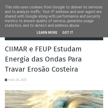
This site uses cookies from Google to deliver its services
and to analyze traffic. Your IP address and user-agent are
shared with Google along with performance and security
metrics to ensure quality of service, generate usage
statistics, and to detect and address abuse.
Página inicial
Estudo
CIIMAR e FEUP Estudam Energia das Ondas
LEARN MORE
GOT IT
Para Travar Erosão Costeira
CIIMAR e FEUP Estudam
Energia das Ondas Para
Travar Erosão Costeira
maio 26, 2025