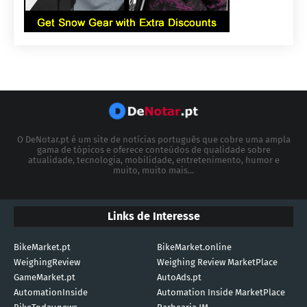
O DeNotar.pt é um site de notícias português que cobre uma ampla
gama de tópicos e oferece conteúdos de qualidade sobre
atualidade, tecnologia, mobilidade, entretenimento, humor e
muito, muito mais...
Links de Interesse
BikeMarket.pt
BikeMarket.online
WeighingReview
Weighing Review MarketPlace
GameMarket.pt
AutoAds.pt
AutomationInside
Automation Inside MarketPlace