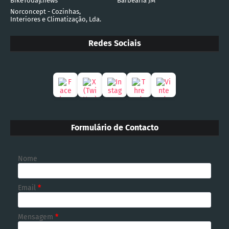
BikeToday.news
Barbearia JM
Norconcept - Cozinhas,
Interiores e Climatização, Lda.
Redes Sociais
Formulário de Contacto
Nome
Email
*
Mensagem
*