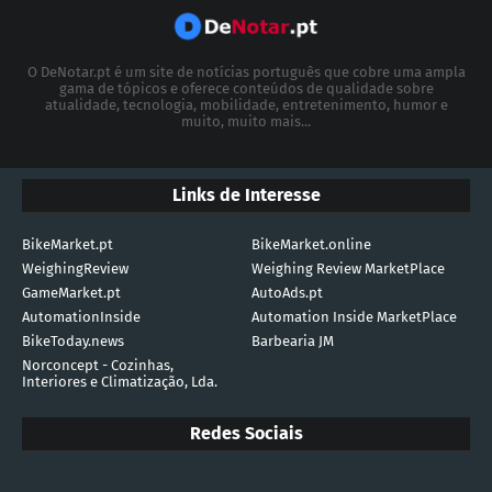
O DeNotar.pt é um site de notícias português que cobre uma ampla
gama de tópicos e oferece conteúdos de qualidade sobre
atualidade, tecnologia, mobilidade, entretenimento, humor e
muito, muito mais...
Links de Interesse
BikeMarket.pt
BikeMarket.online
WeighingReview
Weighing Review MarketPlace
GameMarket.pt
AutoAds.pt
AutomationInside
Automation Inside MarketPlace
BikeToday.news
Barbearia JM
Norconcept - Cozinhas,
Interiores e Climatização, Lda.
Redes Sociais