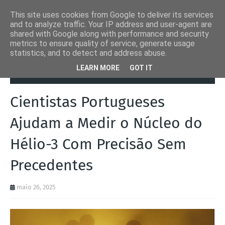
This site uses cookies from Google to deliver its services
and to analyze traffic. Your IP address and user-agent are
shared with Google along with performance and security
metrics to ensure quality of service, generate usage
statistics, and to detect and address abuse.
Página inicial
Coimbra
Cientistas Portugueses Ajudam a Medir o
LEARN MORE
GOT IT
Núcleo do Hélio-3 Com Precisão Sem Precedentes
Cientistas Portugueses
Ajudam a Medir o Núcleo do
Hélio-3 Com Precisão Sem
Precedentes
maio 26, 2025