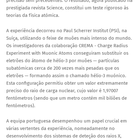
precisão sem precedentes. O resultado, agora publicado na
prestigiada revista Science, constitui um teste rigoroso às
teorias da física atómica.
A experiência decorreu no Paul Scherrer Institut (PSI), na
Suíça, utilizando o feixe de muões mais intenso do mundo.
Os investigadores da colaboração CREMA - Charge Radius
Experiment with Muonic Atoms conseguiram substituir os
eletrões do átomo de hélio-3 por muões — partículas
subatómicas cerca de 200 vezes mais pesadas que os
eletrões — formando assim o chamado hélio-3 muónico.
Esta configuração permitiu obter um valor extremamente
preciso do raio de carga nuclear, cujo valor é 1,97007
fentómetros (sendo que um metro contém mil biliões de
fentómetros).
A equipa portuguesa desempenhou um papel crucial em
várias vertentes da experiência, nomeadamente no
desenvolvimento dos sistemas de deteção dos raios X,