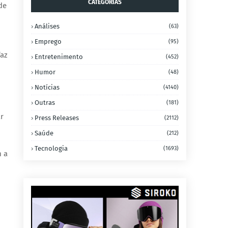
CATEGORIAS
de
Análises
(63)
Emprego
(95)
faz
Entretenimento
(452)
Humor
(48)
Notícias
(4140)
Outras
(181)
ar
Press Releases
(2112)
Saúde
(212)
Tecnologia
(1693)
m a