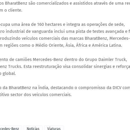
os BharatBenz são comercializados e assistidos através de uma re
m o cliente.
ocupa uma área de 160 hectares e integra as operações de sede,
ro industrial de vanguarda inclui uma pista de testes avançada e 
produzindo veículos comerciais das marcas BharatBenz, Mercedes-
 regiões como o Médio Oriente, Ásia, África e América Latina.
gmento de camiões Mercedes-Benz dentro do Grupo Daimler Truck,
z Trucks. Esta reestruturação visa consolidar sinergias e reforç
 global.
o da BharatBenz na Índia, destacando o compromisso da DICV co
itivo sector dos veículos comerciais.
cedes-Benz
Notícias
Viaturas