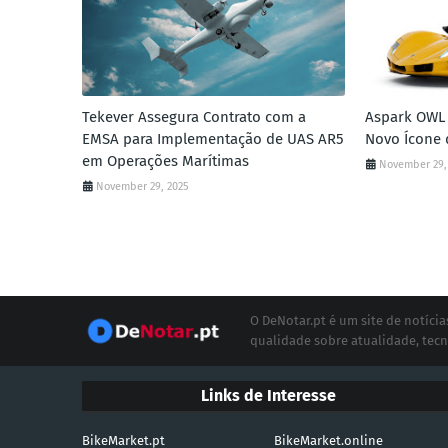
Tekever Assegura Contrato com a
Aspark OWL 
EMSA para Implementação de UAS AR5
Novo Ícone 
em Operações Marítimas
November 29,
November 29, 2025
O DeNotar.pt é um site de notíc
qualidade sobre atualidade, tecn
Links de Interesse
BikeMarket.pt
BikeMarket.online