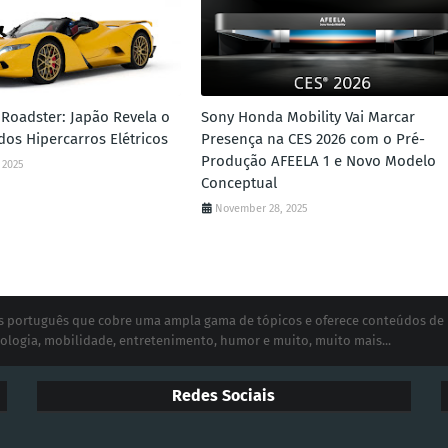
Roadster: Japão Revela o
Sony Honda Mobility Vai Marcar
dos Hipercarros Elétricos
Presença na CES 2026 com o Pré-
Produção AFEELA 1 e Novo Modelo
 2025
Conceptual
November 28, 2025
ias português que cobre uma ampla gama de tópicos e oferece conteúdos de
ologia, mobilidade, entretenimento, humor e muito, muito mais...
Redes Sociais