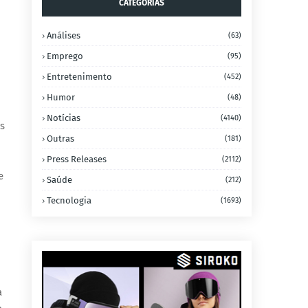
CATEGORIAS
Análises
(63)
Emprego
(95)
Entretenimento
(452)
Humor
(48)
Notícias
(4140)
s
Outras
(181)
Press Releases
(2112)
e
Saúde
(212)
Tecnologia
(1693)
a