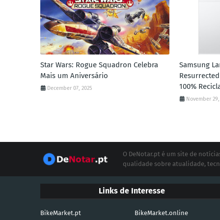
Star Wars: Rogue Squadron Celebra
Samsung Lan
Mais um Aniversário
Resurrected
100% Recicl
December 07, 2025
November 29,
O DeNotar.pt é um site de notíc
qualidade sobre atualidade, tecn
Links de Interesse
BikeMarket.pt
BikeMarket.online