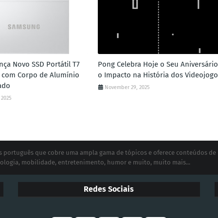
ça Novo SSD Portátil T7
Pong Celebra Hoje o Seu Aniversário
 com Corpo de Alumínio
o Impacto na História dos Videojogo
ado
November 29, 2025
 2025
ias português que cobre uma ampla gama de tópicos e oferece conteúdos de
ologia, mobilidade, entretenimento, humor e muito, muito mais...
Redes Sociais