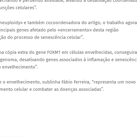
e fechando e perdendo atividade, levando à desativação coordenad
unções celulares”.
Aneuploidy» e também cocoordenadora do artigo, o trabalho agora
ncipais genes afetado pelo «encerramento» desta região
ção do processo de senescência celular”.
uma cópia extra do gene FOXM1 em células envelhecidas, conseguir
o genoma, desativando genes associados à inflamação e senescênci
o envelhecimento”.
e o envelhecimento, sublinha Fábio Ferreira, “representa um novo
cimento celular e combater as doenças associadas”.