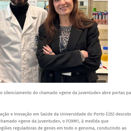
 o silenciamento do chamado «gene da juventude» abre portas pa
gação e Inovação em Saúde da Universidade do Porto (i3S) descob
chamado «gene da juventude», o FOXM1, à medida que
regiões reguladoras de genes em todo o genoma, conduzindo ao