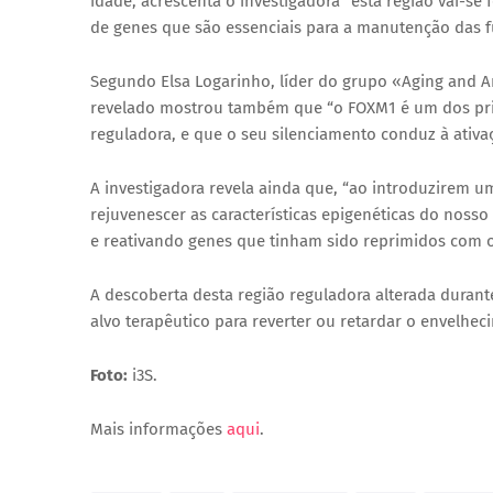
idade, acrescenta o investigadora “esta região vai-s
de genes que são essenciais para a manutenção das f
Segundo Elsa Logarinho, líder do grupo «Aging and 
revelado mostrou também que “o FOXM1 é um dos pri
reguladora, e que o seu silenciamento conduz à ativa
A investigadora revela ainda que, “ao introduzirem 
rejuvenescer as características epigenéticas do noss
e reativando genes que tinham sido reprimidos com 
A descoberta desta região reguladora alterada durant
alvo terapêutico para reverter ou retardar o envelhe
Foto:
i3S.
Mais informações
aqui
.