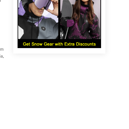
a
am
a,