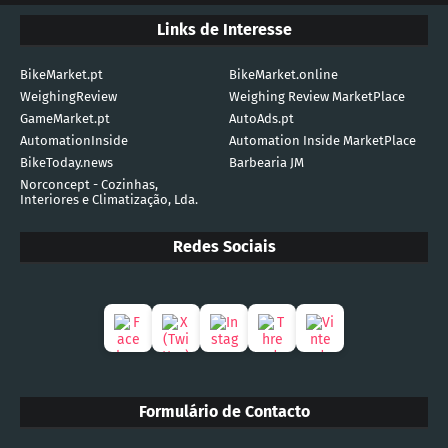
Links de Interesse
BikeMarket.pt
BikeMarket.online
WeighingReview
Weighing Review MarketPlace
GameMarket.pt
AutoAds.pt
AutomationInside
Automation Inside MarketPlace
BikeToday.news
Barbearia JM
Norconcept - Cozinhas,
Interiores e Climatização, Lda.
Redes Sociais
Formulário de Contacto