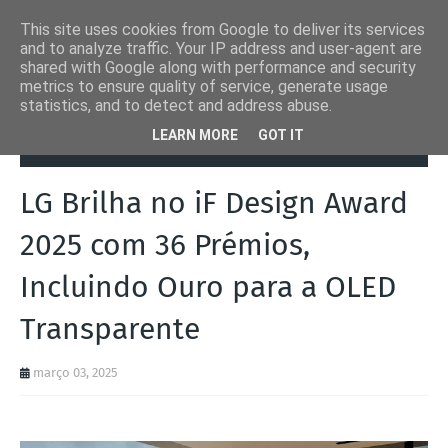
This site uses cookies from Google to deliver its services
and to analyze traffic. Your IP address and user-agent are
shared with Google along with performance and security
metrics to ensure quality of service, generate usage
statistics, and to detect and address abuse.
Página inicial
Alemanha
LG Brilha no iF Design Award 2025 com 36
LEARN MORE
GOT IT
Prémios, Incluindo Ouro para a OLED Transparente
LG Brilha no iF Design Award
2025 com 36 Prémios,
Incluindo Ouro para a OLED
Transparente
março 03, 2025