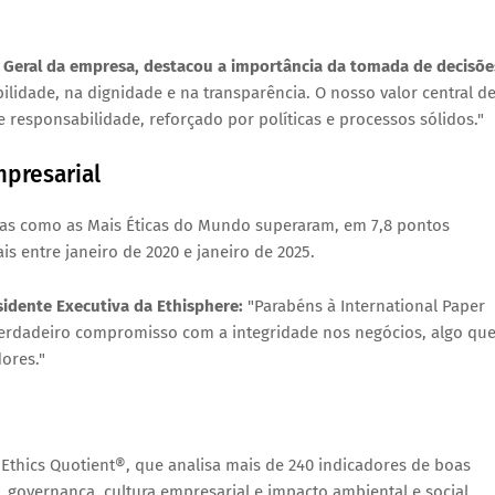
o Geral da empresa, destacou a importância da tomada de decisõe
lidade, na dignidade e na transparência. O nosso valor central d
 responsabilidade, reforçado por políticas e processos sólidos."
presarial
das como as Mais Éticas do Mundo superaram, em
7,8 pontos
s entre janeiro de 2020 e janeiro de 2025.
esidente Executiva da Ethisphere:
"Parabéns à International Paper
verdadeiro compromisso com a integridade nos negócios, algo que
ores."
o
Ethics Quotient®
, que analisa mais de
240 indicadores
de boas
, governança, cultura empresarial e impacto ambiental e social
.