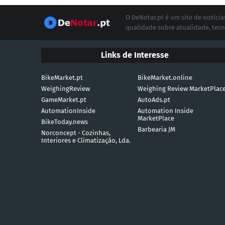
O DeNotar.pt é um site de notíc
qualidade sobre atualidade, tecn
Links de Interesse
BikeMarket.pt
BikeMarket.online
WeighingReview
Weighing Review MarketPlac
GameMarket.pt
AutoAds.pt
AutomationInside
Automation Inside
MarketPlace
BikeToday.news
Barbearia JM
Norconcept - Cozinhas,
Interiores e Climatização, Lda.