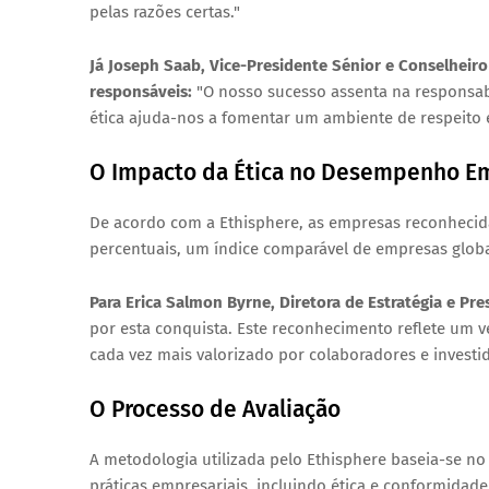
pelas razões certas."
Já
Joseph Saab
, Vice-Presidente Sénior e Conselheir
responsáveis:
"O nosso sucesso assenta na responsabi
ética ajuda-nos a fomentar um ambiente de respeito e
O Impacto da Ética no Desempenho Em
De acordo com a
Ethisphere
, as empresas reconheci
percentuais
, um índice comparável de empresas globai
Para
Erica Salmon Byrne
, Diretora de Estratégia e Pr
por esta conquista. Este reconhecimento reflete um 
cada vez mais valorizado por colaboradores e investid
O Processo de Avaliação
A metodologia utilizada pelo Ethisphere baseia-se n
práticas empresariais, incluindo
ética e conformidade