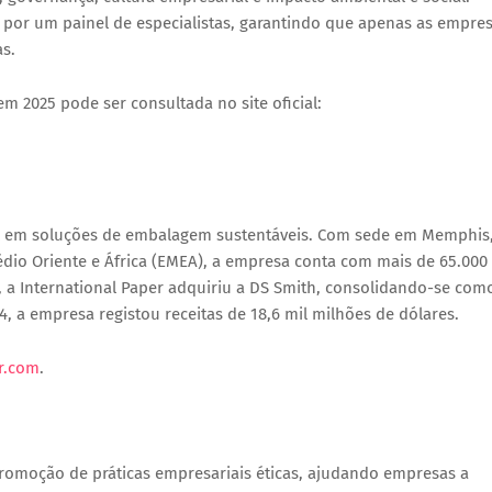
 por um painel de especialistas, garantindo que apenas as empre
s.
em 2025
pode ser consultada no site oficial:
al em
soluções de embalagem sustentáveis
. Com sede em
Memphis
dio Oriente e África (EMEA)
, a empresa conta com
mais de 65.000
, a
International Paper adquiriu a DS Smith
, consolidando-se com
4, a empresa registou receitas de
18,6 mil milhões de dólares
.
r.com
.
 promoção de
práticas empresariais éticas
, ajudando empresas a