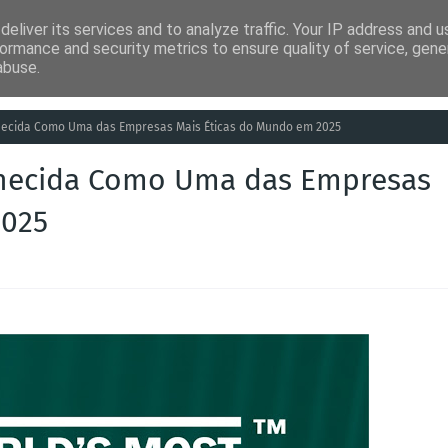
eliver its services and to analyze traffic. Your IP address and 
ia
Análises
Entretenimento
Humor
Saúde
Empreg
ormance and security metrics to ensure quality of service, gen
abuse.
hecida Como Uma das Empresas Mais Éticas do Mundo em 2025
nhecida Como Uma das Empresas
2025