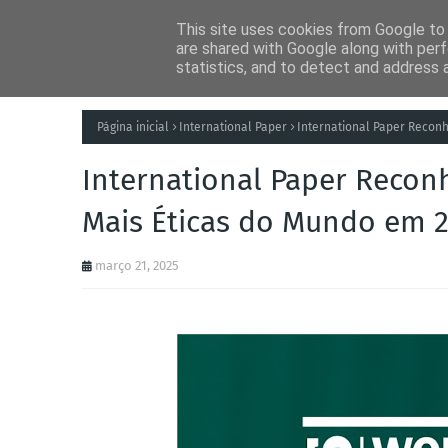
This site uses cookies from Google to d
Notícias
Tecnolog
are shared with Google along with perf
statistics, and to detect and address 
Página inicial
International Paper
International Paper Recon
International Paper Reco
Mais Éticas do Mundo em 
março 21, 2025