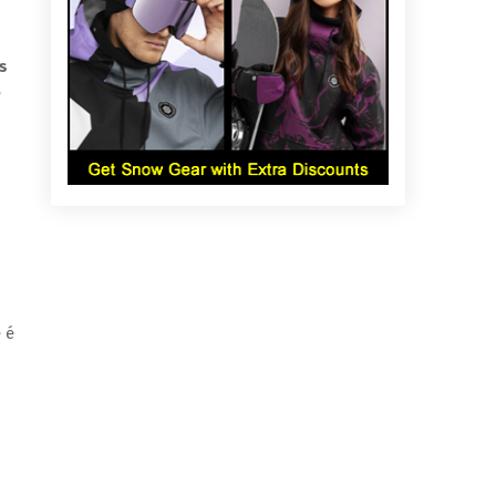
s
e
 é