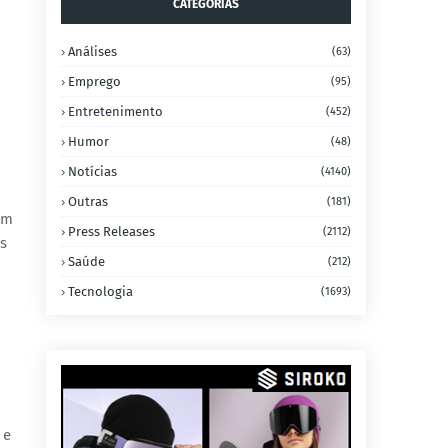
CATEGORIAS
Análises
(63)
Emprego
(95)
Entretenimento
(452)
Humor
(48)
Notícias
(4140)
Outras
(181)
om
Press Releases
(2112)
s
Saúde
(212)
Tecnologia
(1693)
 e