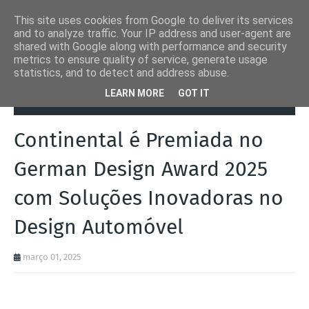
This site uses cookies from Google to deliver its services
and to analyze traffic. Your IP address and user-agent are
shared with Google along with performance and security
metrics to ensure quality of service, generate usage
statistics, and to detect and address abuse.
Página inicial
Autoads.pt
Continental é Premiada no German
LEARN MORE
GOT IT
Design Award 2025 com Soluções Inovadoras no Design Automóvel
Continental é Premiada no
German Design Award 2025
com Soluções Inovadoras no
Design Automóvel
março 01, 2025