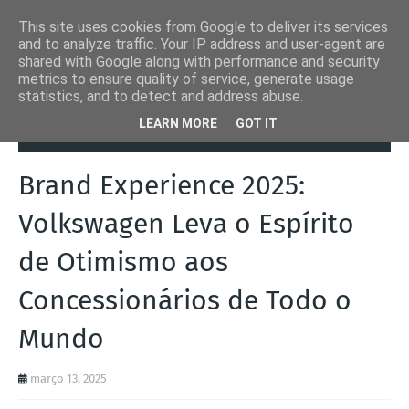
This site uses cookies from Google to deliver its services
and to analyze traffic. Your IP address and user-agent are
shared with Google along with performance and security
metrics to ensure quality of service, generate usage
statistics, and to detect and address abuse.
Página inicial
Autoads.pt
Brand Experience 2025: Volkswagen Leva
LEARN MORE
GOT IT
o Espírito de Otimismo aos Concessionários de Todo o Mundo
Brand Experience 2025:
Volkswagen Leva o Espírito
de Otimismo aos
Concessionários de Todo o
Mundo
março 13, 2025