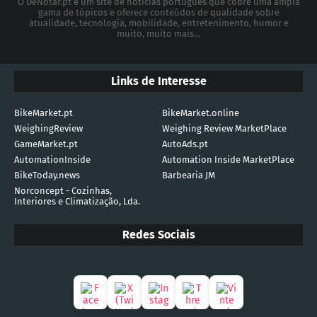
O DeNotar.pt é um site de notícias português que cobre uma ampla
gama de tópicos e oferece conteúdos de qualidade sobre
atualidade, tecnologia, mobilidade, entretenimento, humor e
muito, muito mais...
Links de Interesse
BikeMarket.pt
BikeMarket.online
WeighingReview
Weighing Review MarketPlace
GameMarket.pt
AutoAds.pt
AutomationInside
Automation Inside MarketPlace
BikeToday.news
Barbearia JM
Norconcept - Cozinhas,
Interiores e Climatização, Lda.
Redes Sociais