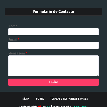
Formulário de Contacto
Nome
Email
*
Mensagem
*
INÍCIO
SOBRE
TERMOS E RESPONSABILIDADES
Crafted with
by
TY
| Distributed by
Gooyaabi