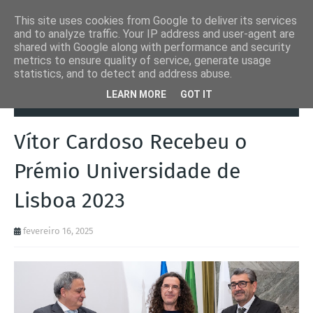
This site uses cookies from Google to deliver its services
and to analyze traffic. Your IP address and user-agent are
shared with Google along with performance and security
metrics to ensure quality of service, generate usage
statistics, and to detect and address abuse.
Página inicial
Eventos
Vítor Cardoso Recebeu o Prémio
LEARN MORE
GOT IT
Universidade de Lisboa 2023
Vítor Cardoso Recebeu o
Prémio Universidade de
Lisboa 2023
fevereiro 16, 2025