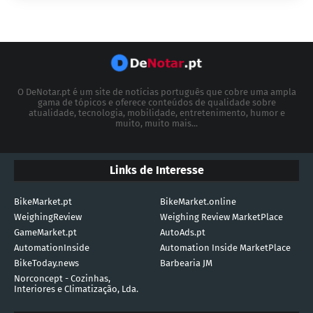
O DeNotar.pt é um site de notícias português que cobre uma ampla
gama de tópicos e oferece conteúdos de qualidade sobre
atualidade, tecnologia, mobilidade, entretenimento, humor e
muito, muito mais...
Links de Interesse
BikeMarket.pt
BikeMarket.online
WeighingReview
Weighing Review MarketPlace
GameMarket.pt
AutoAds.pt
AutomationInside
Automation Inside MarketPlace
BikeToday.news
Barbearia JM
Norconcept - Cozinhas,
Interiores e Climatização, Lda.