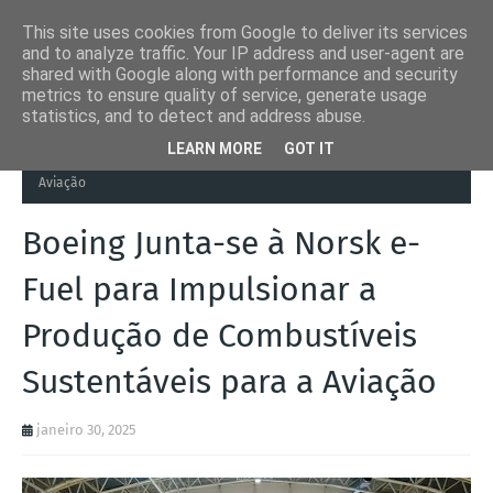
This site uses cookies from Google to deliver its services
and to analyze traffic. Your IP address and user-agent are
shared with Google along with performance and security
metrics to ensure quality of service, generate usage
statistics, and to detect and address abuse.
Página inicial
Autoads.pt
Boeing Junta-se à Norsk e-Fuel para
LEARN MORE
GOT IT
Impulsionar a Produção de Combustíveis Sustentáveis para a
Aviação
Boeing Junta-se à Norsk e-
Fuel para Impulsionar a
Produção de Combustíveis
Sustentáveis para a Aviação
janeiro 30, 2025