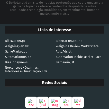
O DeNotar.pt é um site de notícias português que cobre uma ampla
gama de tópicos e oferece conteúdos de qualidade sobre
atualidade, tecnologia, mobilidade, entretenimento, humor e
muito, muito mais...
Links de Interesse
BikeMarket.pt
BikeMarket.online
WeighingReview
Weighing Review MarketPlace
GameMarket.pt
AutoAds.pt
AutomationInside
Automation Inside MarketPlace
BikeToday.news
Barbearia JM
Norconcept - Cozinhas,
Interiores e Climatização, Lda.
Redes Sociais