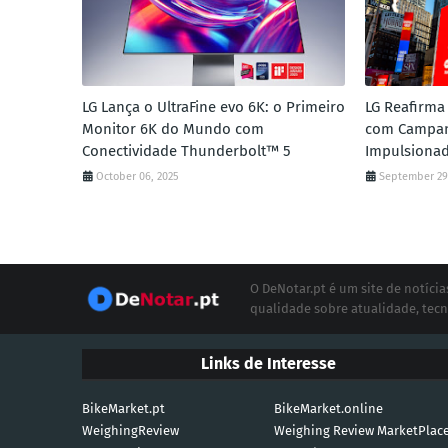
LG Lança o UltraFine evo 6K: o Primeiro
LG Reafirma 
Monitor 6K do Mundo com
com Campan
Conectividade Thunderbolt™ 5
Impulsionad
October 06, 2025
September 29
O DeNotar.pt é um site de notíc
qualidade sobre atualidade, tecn
Links de Interesse
BikeMarket.pt
BikeMarket.online
WeighingReview
Weighing Review MarketPlac