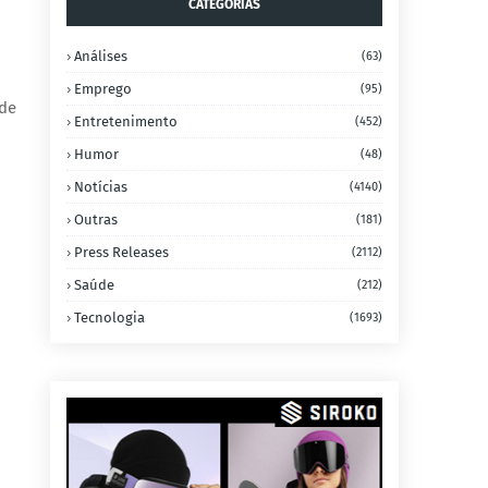
CATEGORIAS
Análises
(63)
Emprego
(95)
ode
Entretenimento
(452)
Humor
(48)
Notícias
(4140)
Outras
(181)
Press Releases
(2112)
Saúde
(212)
Tecnologia
(1693)