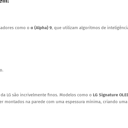
uem:
ssadores como o
α (Alpha) 9
, que utilizam algoritmos de inteligênci
.
o.
ED da LG são incrivelmente finos. Modelos como o
LG Signature OLE
ser montados na parede com uma espessura mínima, criando uma