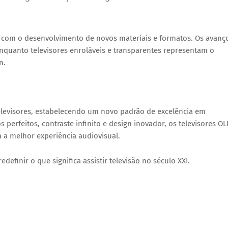
ED com o desenvolvimento de novos materiais e formatos. Os avanç
nquanto televisores enroláveis e transparentes representam o
n.
elevisores, estabelecendo um novo padrão de excelência em
rfeitos, contraste infinito e design inovador, os televisores O
 a melhor experiência audiovisual.
definir o que significa assistir televisão no século XXI.