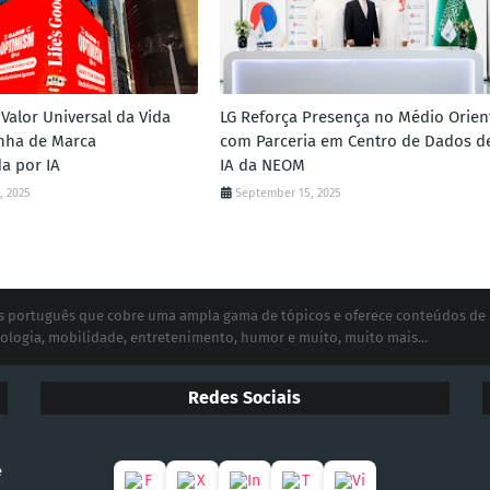
Valor Universal da Vida
LG Reforça Presença no Médio Orien
ha de Marca
com Parceria em Centro de Dados d
a por IA
IA da NEOM
, 2025
September 15, 2025
ias português que cobre uma ampla gama de tópicos e oferece conteúdos de
ologia, mobilidade, entretenimento, humor e muito, muito mais...
Redes Sociais
e