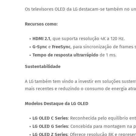
Os televisores OLED da LG destacam-se também no un
Recursos como:
HDMI 2.1
, que suporta resolução 4K a 120 Hz.
G-Sync
e
FreeSync
, para sincronização de frames
Tempo de resposta ultrarrápido
de 1 ms.
Sustentabilidade
A LG também tem vindo a investir em soluções sustent
mais recentes e reduzindo o consumo de energia atrav
Modelos Destaque da LG OLED
LG OLED C Series
: Reconhecida pelo equilíbrio en
LG OLED G Series
: Concebida para montagem na 
LG OLED Z Series
: Oferece resolução 8K e represe